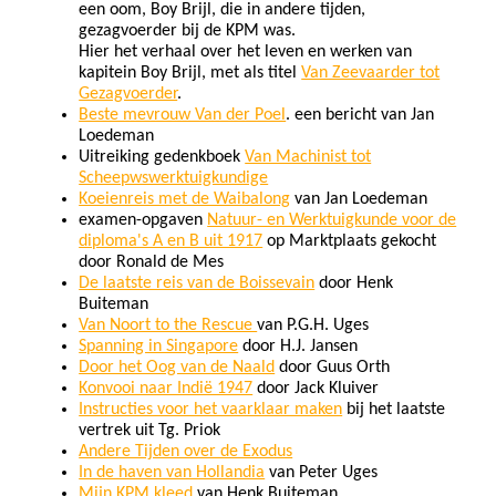
een oom, Boy Brijl, die in andere tijden,
gezagvoerder bij de KPM was.
Hier het verhaal over het leven en werken van
kapitein Boy Brijl, met als titel
Van Zeevaarder tot
Gezagvoerder
.
Beste mevrouw Van der Poel
. een bericht van Jan
Loedeman
Uitreiking gedenkboek
Van Machinist tot
Scheepwswerktuigkundige
Koeienreis met de Waibalong
van Jan Loedeman
examen-opgaven
Natuur- en Werktuigkunde voor de
diploma's A en B uit 1917
op Marktplaats gekocht
door Ronald de Mes
De laatste reis van de Boissevain
door Henk
Buiteman
Van Noort to the Rescue
van P.G.H. Uges
Spanning in Singapore
door H.J. Jansen
Door het Oog van de Naald
door Guus Orth
Konvooi naar Indië 1947
door Jack Kluiver
Instructies voor het vaarklaar maken
bij het laatste
vertrek uit Tg. Priok
Andere Tijden over de Exodus
In de haven van Hollandia
van Peter Uges
Mijn KPM kleed
van Henk Buiteman