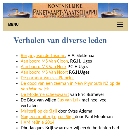
MENU
Verhalen van diverse leden
Berging van de Tasman
, H.A. Slettenaar
Aan boord MS Van Cloon
. P.G.H. Uges
Aan boord MS Van Neck
P.G.H.Uges
Aan boord MS Van Noort
P.G.H.Uges
De paradox van s.s. Plancius
De dood van een zeeman in New Plymouth NZ op de
Van Waerwijck
De Moderne scheepvaart
van Eric Bismeyer
De Blog van wijlen
Eus van Luik
met heel veel
verhalen
Muiterij op de Sigli
door Sytze Adema
Nog een muiterij op de Sigli
door Paul Meulman
HVM reünie 2014
Dhr. Jacques Brijl waarover wij eerde berichten had