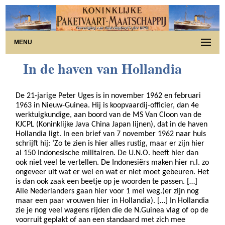
MENU
In de haven van Hollandia
De 21-jarige Peter Uges is in november 1962 en februari
1963 in Nieuw-Guinea. Hij is koopvaardij-officier, dan 4e
werktuigkundige, aan boord van de MS Van Cloon van de
KJCPL (Koninklijke Java China Japan lijnen), dat in de haven
Hollandia ligt. In een brief van 7 november 1962 naar huis
schrijft hij: ‘Zo te zien is hier alles rustig, maar er zijn hier
al 150 Indonesische militairen. De U.N.O. heeft hier dan
ook niet veel te vertellen. De Indonesiërs maken hier n.l. zo
ongeveer uit wat er wel en wat er niet moet gebeuren. Het
is dan ook zaak een beetje op je woorden te passen. […]
Alle Nederlanders gaan hier voor 1 mei weg.(er zijn nog
maar een paar vrouwen hier in Hollandia). […] In Hollandia
zie je nog veel wagens rijden die de N.Guinea vlag of op de
voorruit geplakt of aan een standaard met zich mee