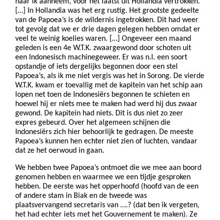
naar ik aanneem, voor het laatst uit Hollandia vertrokken.
[…] In Hollandia was het erg rustig. Het grootste gedeelte
van de Papoea’s is de wildernis ingetrokken. Dit had weer
tot gevolg dat we er drie dagen gelegen hebben omdat er
veel te weinig koelies waren. […] Ongeveer een maand
geleden is een 4e W.T.K. zwaargewond door schoten uit
een Indonesisch machinegeweer. Er was n.l. een soort
opstandje of iets dergelijks begonnen door een stel
Papoea’s, als ik me niet vergis was het in Sorong. De vierde
W.T.K. kwam er toevallig met de kapitein van het schip aan
lopen net toen de Indonesiërs begonnen te schieten en
hoewel hij er niets mee te maken had werd hij dus zwaar
gewond. De kapitein had niets. Dit is dus niet zo zeer
expres gebeurd. Over het algemeen schijnen die
Indonesiërs zich hier behoorlijk te gedragen. De meeste
Papoea’s kunnen hen echter niet zien of luchten, vandaar
dat ze het oerwoud in gaan.
We hebben twee Papoea’s ontmoet die we mee aan boord
genomen hebben en waarmee we een tijdje gesproken
hebben. De eerste was het opperhoofd (hoofd van de een
of andere stam in Biak en de tweede was
plaatsvervangend secretaris van ….? (dat ben ik vergeten,
het had echter iets met het Gouvernement te maken). Ze