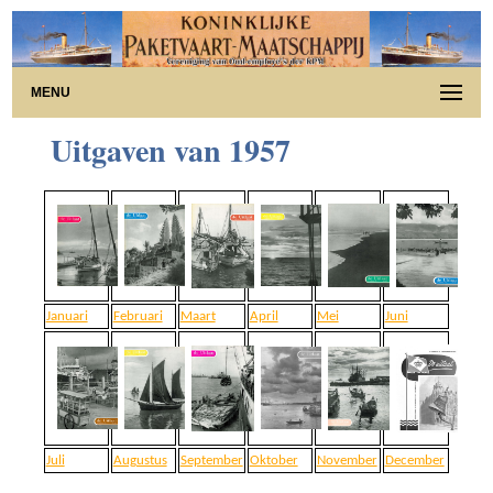
MENU
Uitgaven van 1957
Januari
Februari
Maart
April
Mei
Juni
Juli
Augustus
September
Oktober
November
December