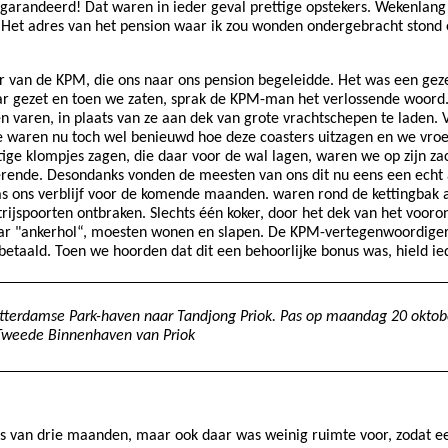
arandeerd! Dat waren in ieder geval prettige opstekers. Wekenlang h
 Het adres van het pension waar ik zou wonden ondergebracht stond er
van de KPM, die ons naar ons pension begeleidde. Het was een gezel
laar gezet en toen we zaten, sprak de KPM-man het verlossende woord.
ten varen, in plaats van ze aan dek van grote vrachtschepen te laden
 waren nu toch wel benieuwd hoe deze coasters uitzagen en we vroeg
e klompjes zagen, die daar voor de wal lagen, waren we op zijn zach
rende. Desondanks vonden de meesten van ons dit nu eens een echt
as ons verblijf voor de komende maanden. waren rond de kettingbak a
rijspoorten ontbraken. Slechts één koker, door het dek van het vooro
maar "ankerhol“, moesten wonen en slapen. De KPM-vertegenwoordiger
taald. Toen we hoorden dat dit een behoorlijke bonus was, hield ie
Rotterdamse Park-haven naar Tandjong Priok. Pas op maandag 20 okto
 Tweede Binnenhaven van Priok
is van drie maanden, maar ook daar was weinig ruimte voor, zodat e