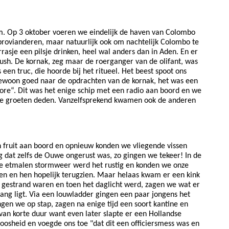
m. Op 3 oktober voeren we eindelijk de haven van Colombo
provianderen, maar natuurlijk ook om nachtelijk Colombo te
asje een pilsje drinken, heel wal anders dan in Aden. En er
ush. De kornak, zeg maar de roerganger van de olifant, was
een truc, die hoorde bij het ritueel. Het beest spoot ons
ngewoon goed naar de opdrachten van de kornak, het was een
dore“. Dit was het enige schip met een radio aan boord en we
 de groeten deden. Vanzelfsprekend kwamen ook de anderen
n fruit aan boord en opnieuw konden we vliegende vissen
g dat zelfs de Ouwe ongerust was, zo gingen we tekeer! In de
wee etmalen stormweer werd het rustig en konden we onze
n en hen hopelijk terugzien. Maar helaas kwam er een kink
e gestrand waren en toen het daglicht werd, zagen we wat er
ng ligt. Via een louwladder gingen een paar jongens het
gen we op stap, zagen na enige tijd een soort kantine en
van korte duur want even later slapte er een Hollandse
boosheid en voegde ons toe "dat dit een officiersmess was en