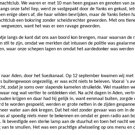
een nachtclub. We waren er met 10 man heen gegaan en genoten van za
gs onze tafel liep, werd ze vastgepakt door de Yanks en gekust, iets
enige obers af, die haar wilden bevrijden, maar de Yanks lieten ha
achtclub een boksring zonder scheidsrechter geworden. Met ons tie
el wegwezen, want het was er een ravage geworden.
je langs de kant dat ons aan boord kon brengen, maar waarvan de roe
stil te zijn, omdat we merkten dat intussen de politie was gealarm
aven, waar onze schepen lagen en omdat het aardedonker was werden
naar Aden, door het Suezkanaal. Op 12 september kwamen wij met zi
uitengewoon ongezellig, er was echt niets te beleven. Vooral ‘s avo
icht, zodat je soms over slapende kamelen struikelde. Wel maakten w
n waar nog wat vertier te ontdekken viel. Na acht dagen in Aden, v
uden krijgen en daar had hij gelijk in, want eenmaal buiten, zorgde
rd te worden gespoeld, werden er grote netten in de zijden gespanne
meer water aan dek kregen. Dat het niet zonder gevaar was om in de 
was al spoedig niets meer te bekennen en omdat er geen radio aan bo
. lk bevestigde een sterke lamp aan de stuurhut en toen het nacht we
 van te smullen. Het was een prachtige afwisseling op ons menu en o