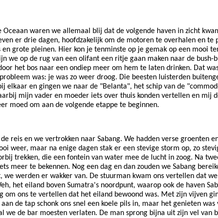
e Oceaan waren we allemaal blij dat de volgende haven in zicht kwa
even er drie dagen, hoofdzakelijk om de motoren te overhalen en te 
en grote pleinen. Hier kon je tenminste op je gemak op een mooi terr
n we op de rug van een olifant een ritje gaan maken naar de bush-b
t door het bos naar een ondiep meer om hem te laten drinken. Dat was 
ot probleem was: je was zo weer droog. Die beesten luisterden buite
 bij elkaar en gingen we naar de "Belanta", het schip van de "commo
rbij mijn vader en moeder iets over thuis konden vertellen en mij
weer moed om aan de volgende etappe te beginnen.
n de reis en we vertrokken naar Sabang. We hadden verse groenten e
oi weer, maar na enige dagen stak er een stevige storm op, zo stevi
rbij trekken, die een fontein van water mee de lucht in zoog. Na t
iets meer te bekennen. Nog een dag en dan zouden we Sabang bereike
acht, we werden er wakker van. De stuurman kwam ons vertellen dat w
eh, het eiland boven Sumatra's noordpunt, waarop ook de haven Saba
om ons te vertellen dat het eiland bewoond was. Met zijn vijven gin
aan de tap schonk ons snel een koele pils in, maar het genieten was 
al we de bar moesten verlaten. De man sprong bijna uit zijn vel van 