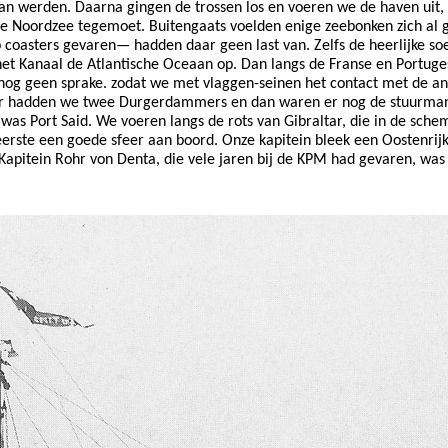
an werden. Daarna gingen de trossen los en voeren we de haven uit,
 Noordzee tegemoet. Buitengaats voelden enige zeebonken zich al ga
p coasters gevaren— hadden daar geen last van. Zelfs de heerlijke s
et Kanaal de Atlantische Oceaan op. Dan langs de Franse en Portuges
 nog geen sprake. zodat we met vlaggen-seinen het contact met de a
adden we twee Durgerdammers en dan waren er nog de stuurman, de
 was Port Said. We voeren langs de rots van Gibraltar, die in de sch
erste een goede sfeer aan boord. Onze kapitein bleek een Oostenrijker
Kapitein Rohr von Denta, die vele jaren bij de KPM had gevaren, was 