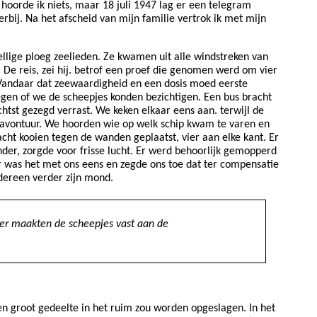
oorde ik niets, maar 18 juli 1947 lag er een telegram
bij. Na het afscheid van mijn familie vertrok ik met mijn
lige ploeg zeelieden. Ze kwamen uit alle windstreken van
 De reis, zei hij. betrof een proef die genomen werd om vier
. Vandaar dat zeewaardigheid en een dosis moed eerste
en of we de scheepjes konden bezichtigen. Een bus bracht
tst gezegd verrast. We keken elkaar eens aan. terwijl de
 avontuur. We hoorden wie op welk schip kwam te varen en
cht kooien tegen de wanden geplaatst, vier aan elke kant. Er
nder, zorgde voor frisse lucht. Er werd behoorlijk gemopperd
 was het met ons eens en zegde ons toe dat ter compensatie
dereen verder zijn mond.
ber maakten de scheepjes vast aan de
en groot gedeelte in het ruim zou worden opgeslagen. In het