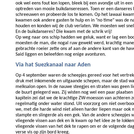
ook wel eens fout kon lopen, bleek bij een avondje uit in 
optreden van mooie buikdanseressen. Toen er een danseres lan
schreeuwen en probeerde los te komen. Op het lawaai kwamen 
kwamen ook andere gasten te hulp en in "no time" was de n
houden en konden wij de club verlaten. We moesten wel sn
En de buikdanseres? Die kwam met de schrik vrij!
Op weg naar ons schip hadden we geluk, want er lag een boot
moesten de man, die nogal ruw gewekt werd, krachtig manen 
gebrachte roeier zette ons af aan de andere kant van de h
Said liggen en beleefden nog enige avonturen.
Via hat Suezkanaal naar Aden
Op 4 september waren de scheepjes gereed voor het vertrek 
druk met inkomende en uitgaande schepen, maar de stad was b
melksalon open. ln de nauwe steegjes en straten was geen l
de buurt gelegerd was. Zij wisten nog wel een paar plaatse
kapitein zei dat we de krachtige ZW-moesson van achteren zo
regelmatig onder water stond. Uit voorzorg om niet overboo
we, met die harde wind niet alleen harder liepen maar ook 
stampte en slingerde als een gek. Van de andere scheepjes 
vliegende vissen aan dek en ik kwam op het idee ze te lokken
vliegende vissen van het dek te rapen om er de volgende dag
verse vis op zijn bord kreeg.