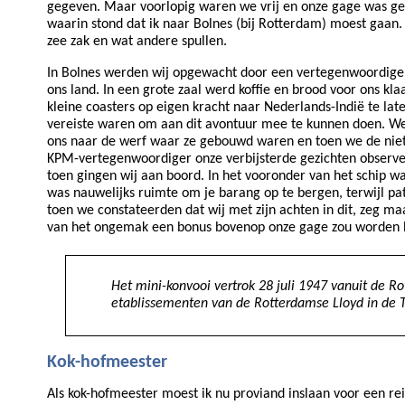
gegeven. Maar voorlopig waren we vrij en onze gage was geg
waarin stond dat ik naar Bolnes (bij Rotterdam) moest gaan.
zee zak en wat andere spullen.
In Bolnes werden wij opgewacht door een vertegenwoordiger 
ons land. In een grote zaal werd koffie en brood voor ons k
kleine coasters op eigen kracht naar Nederlands-Indië te la
vereiste waren om aan dit avontuur mee te kunnen doen. We
ons naar de werf waar ze gebouwd waren en toen we de nietig
KPM-vertegenwoordiger onze verbijsterde gezichten observe
toen gingen wij aan boord. In het vooronder van het schip w
was nauwelijks ruimte om je barang op te bergen, terwijl pat
toen we constateerden dat wij met zijn achten in dit, zeg 
van het ongemak een bonus bovenop onze gage zou worden be
Het mini-konvooi vertrok 28 juli 1947 vanuit de 
etablissementen van de Rotterdamse Lloyd in de
Kok-hofmeester
Als kok-hofmeester moest ik nu proviand inslaan voor een re