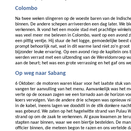
Colombo
Na twee weken slingeren op de woeste baren van de Indisch
binnen. De andere schepen arriveerden een dag later. We bl
verkennen. Ik vond het een mooie stad met prachtige winkels 
was veel meer me beleven in Colombo, want op een avond zij
een pittig ventje. Hij stuur de het logge, gemoedelijke bees
prompt behoorlijk nat, wat in dit warme land niet zo'n gro
bijzonder leuke ervaring. Op een avond riep de kapitein ons
werden verrast met een uitzending van de Wereldomroep waa
aan de beurt; het was een grote verrassing en het gaf ons 
Op weg naar Sabang
6 Oktober: de motoren waren klaar voor het laatste stuk va
vangen ter aanvulling van het menu. Aanvankelijk was het mo
verte op de oceaan zagen we een tornado aan de horizon voo
koers vervolgen. Van de andere drie schepen was opnieuw n
in de kabel, ineens lagen we doodstil in de stik donkere n
was gebeurd. We zaten op het hagelwitte strand van Pulau W
strand op om de zaak te verkennen. Al gauw kwamen ze terug 
stapten naar binnen, waar we een biertje bestelden. De man 
officier binnen, die meteen begon te razen en ons vertelde d