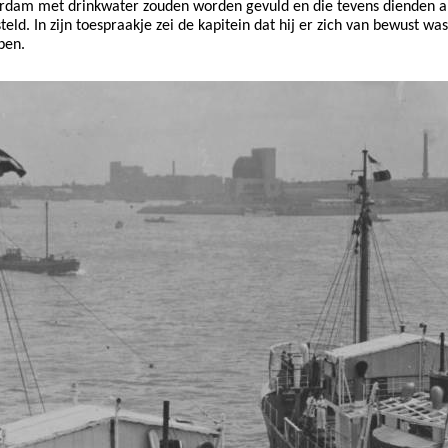
rdam met drinkwater zouden worden gevuld en die tevens dienden als b
eld. In zijn toespraakje zei de kapitein dat hij er zich van bewust 
pen.