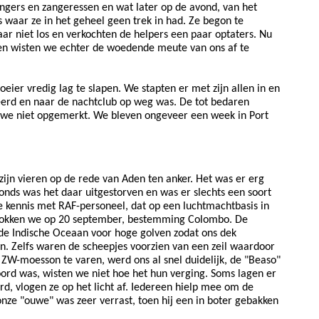
ngers en zangeressen en wat later op de avond, van het
 waar ze in het geheel geen trek in had. Ze begon te
ar niet los en verkochten de helpers een paar optaters. Nu
nen wisten we echter de woedende meute van ons af te
ier vredig lag te slapen. We stapten er met zijn allen in en
eerd en naar de nachtclub op weg was. De tot bedaren
 we niet opgemerkt. We bleven ongeveer een week in Port
jn vieren op de rede van Aden ten anker. Het was er erg
nds was het daar uitgestorven en was er slechts een soort
e kennis met RAF-personeel, dat op een luchtmachtbasis in
ertrokken we op 20 september, bestemming Colombo. De
 de Indische Oceaan voor hoge golven zodat ons dek
n. Zelfs waren de scheepjes voorzien van een zeil waardoor
ZW-moesson te varen, werd ons al snel duidelijk, de "Beaso"
ord was, wisten we niet hoe het hun verging. Soms lagen er
rd, vlogen ze op het licht af. Iedereen hielp mee om de
nze "ouwe" was zeer verrast, toen hij een in boter gebakken