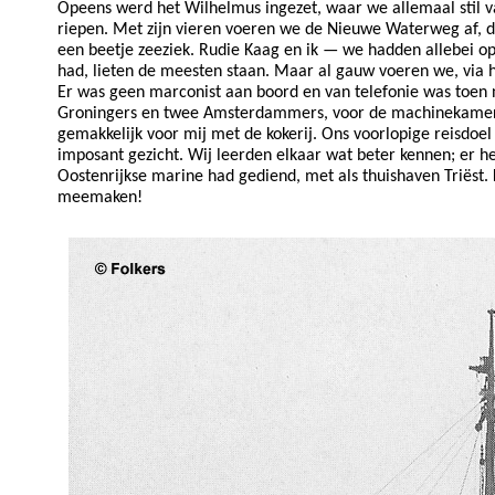
Opeens werd het Wilhelmus ingezet, waar we allemaal stil v
riepen. Met zijn vieren voeren we de Nieuwe Waterweg af, de
een beetje zeeziek. Rudie Kaag en ik — we hadden allebei o
had, lieten de meesten staan. Maar al gauw voeren we, via h
Er was geen marconist aan boord en van telefonie was toen
Groningers en twee Amsterdammers, voor de machinekamer h
gemakkelijk voor mij met de kokerij. Ons voorlopige reisdoel
imposant gezicht. Wij leerden elkaar wat beter kennen; er he
Oostenrijkse marine had gediend, met als thuishaven Triëst. 
meemaken!