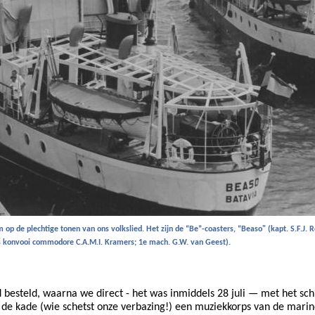
op de plechtige tonen van ons volkslied. Het zijn de “Be”-coasters, “Beaso" (kapt. S.F.J. R
s konvooi commodore C.A.M.I. Kramers; 1e mach. G.W. van Geest).
esteld, waarna we direct - het was inmiddels 28 juli — met het sc
 de kade (wie schetst onze verbazing!) een muziekkorps van de marin