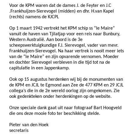
Voor de KPM waren dat de dames J. de Feyter en J.C
.Frankhuijzen-Sierevogel (midden) en dhr. H.van Kapel
(rechts) namens de KJCPL
Op 1 maart 1942 vertrekt het KPM schip ss “le Maire”
vanuit de haven van Tjilatjap voor een reis naar Bunbury,
Western Australië. Aan boord is de 3e
scheepswerktuigkundige F.J. Sierevogel, vader van mevr.
Frankhuijzen-Sierevogel. Na haar vertrek is nooit meer iets
van de “le Maire” en zijn opvarende vernomen. Moeder
en dochter Sierevogel verbleven in die tijd tot na de
capitulatie in een Jappenkamp.
Ook op 15 augustus herdenken wij bij de monumenten van
de KPM en JCJL te Egmond aan Zee de 477 KPM en 29 JCJL
collega’s die in de 2e wereld oorlog zijn omgekomen. Zie
ook gedenkteken onder herdenkingen op de website.
Onze speciale dank gaat uit naar fotograaf Bart Hoogveld
die ons deze mooie foto ter beschikking stelde.
Pieter van den Hoek
secretaris